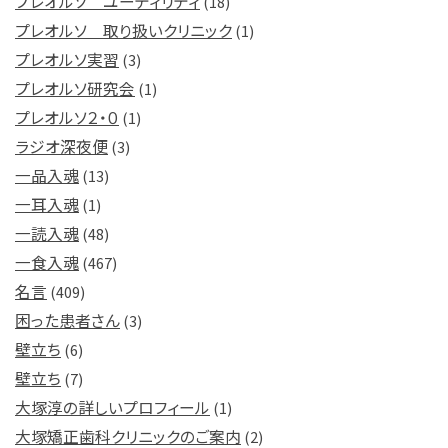
プレオルソ ユーティリティ
(18)
プレオルソ 取り扱いクリニック
(1)
プレオルソ実習
(3)
プレオルソ研究会
(1)
プレオルソ２・０
(1)
ラジオ深夜便
(3)
一品入魂
(13)
一耳入魂
(1)
一読入魂
(48)
一食入魂
(467)
名言
(409)
困った患者さん
(3)
壁立ち
(6)
壁立ち
(7)
大塚淳の詳しいプロフィール
(1)
大塚矯正歯科クリニックのご案内
(2)