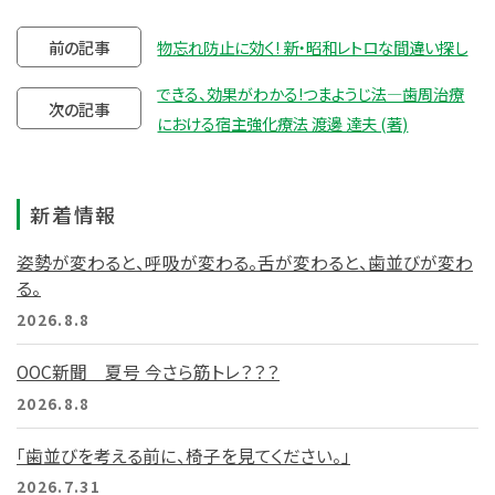
前の記事
物忘れ防止に効く! 新・昭和レトロな間違い探し
できる、効果がわかる!つまようじ法―歯周治療
次の記事
における宿主強化療法 渡邊 達夫 (著)
新着情報
姿勢が変わると、呼吸が変わる。舌が変わると、歯並びが変わ
る。
2026.8.8
OOC新聞 夏号 今さら筋トレ？？？
2026.8.8
「歯並びを考える前に、椅子を見てください。」
2026.7.31