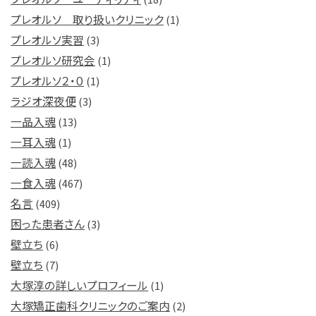
プレオルソ 取り扱いクリニック
(1)
プレオルソ実習
(3)
プレオルソ研究会
(1)
プレオルソ２・０
(1)
ラジオ深夜便
(3)
一品入魂
(13)
一耳入魂
(1)
一読入魂
(48)
一食入魂
(467)
名言
(409)
困った患者さん
(3)
壁立ち
(6)
壁立ち
(7)
大塚淳の詳しいプロフィール
(1)
大塚矯正歯科クリニックのご案内
(2)