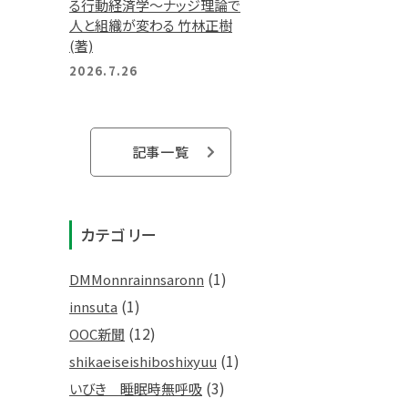
る行動経済学～ナッジ理論で
人と組織が変わる 竹林正樹
(著)
2026.7.26
記事一覧
カテゴリー
(1)
DMMonnrainnsaronn
(1)
innsuta
(12)
OOC新聞
(1)
shikaeiseishiboshixyuu
(3)
いびき 睡眠時無呼吸