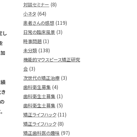
(8)
対談セミナー
(64)
小ネタ
(119)
患者さんの感想
(3)
日常の臨床風景
定し
(1)
時事問題
を
(138)
未分類
参加
機能的マウスピース矯正研究
(3)
会
(3)
次世代の矯正治療
実績
(4)
歯科衛生募集
とき
(1)
歯科衛生士募集
せの
(5)
歯科衛生士募集
。
(11)
矯正ライフハック
(8)
矯正ライフハック
(97)
矯正歯科医の趣味