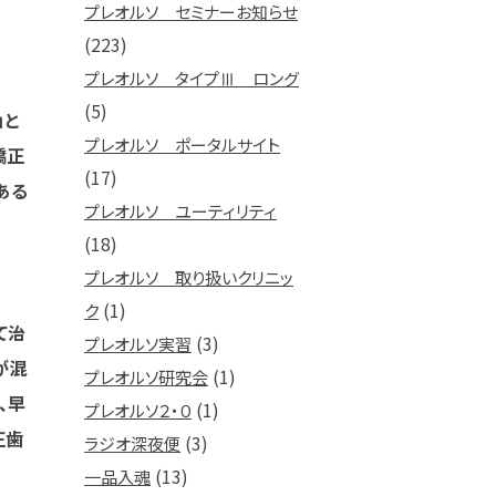
プレオルソ セミナーお知らせ
(223)
プレオルソ タイプⅢ ロング
(5)
」と
プレオルソ ポータルサイト
矯正
(17)
ある
プレオルソ ユーティリティ
(18)
プレオルソ 取り扱いクリニッ
(1)
ク
て治
(3)
プレオルソ実習
が混
(1)
プレオルソ研究会
、早
(1)
プレオルソ２・０
正歯
(3)
ラジオ深夜便
(13)
一品入魂