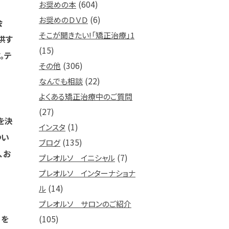
(604)
お奨めの本
(6)
お奨めのＤＶＤ
会
そこが聞きたい!「矯正治療」1
供す
(15)
。テ
(306)
その他
(22)
なんでも相談
よくある矯正治療中のご質問
(27)
を決
(1)
インスタ
つい
(135)
ブログ
、お
(7)
プレオルソ イニシャル
プレオルソ インターナショナ
(14)
ル
プレオルソ サロンのご紹介
」を
(105)