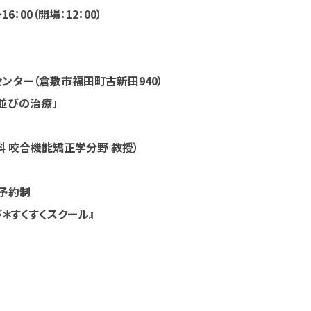
6：00（開場：12：00）
ンター（倉敷市福田町古新田940）
歯並びの治療」
 咬合機能矯正学分野 教授）
予約制
＊すくすくスクール』