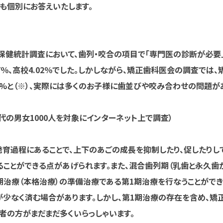
も個別にお答えいたします。
保健統計調査において、歯列・咬合の項目で「専門医の診断が必要
47％、高校4.02％でした。しかしながら、矯正歯科医会の調査では、
%と（※）、実際には多くのお子様に歯並びや咬み合わせの問題が
50代の男女1000人を対象にインターネット上で調査）
発育過程にあることで、上下のあごの成長を抑制したり、促したりし
ることができる点があげられます。また、混合歯列期（乳歯と永久歯
期治療（本格治療）の準備治療である第1期治療を行なうことができ
が少なく済む場合があります。しかし、第1期治療の存在を含め、矯
者の方がまだまだ多くいらっしゃいます。