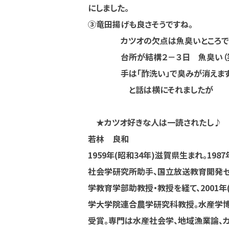
にしました。
③竜田揚げも良さそうですね。
カツオの欠点は魚臭いところで
台所が結構２－３日 魚臭い（
手は「酢洗い」で臭みが消えます
と話は横にそれましたが
★カツオ好きな人は一読されたし♪
若林 良和
1959年(昭和34年)滋賀県生まれ。1
社会学研究所助手、国立放送教育開発
学教育学部助教授・教授を経て、2001
学大学院連合農学研究科教授。水産学博士。
受賞。専門は水産社会学、地域漁業論、