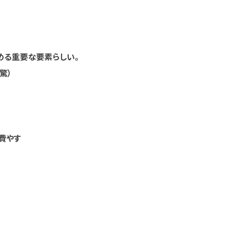
。
重要な要素らしい。
驚）
費やす