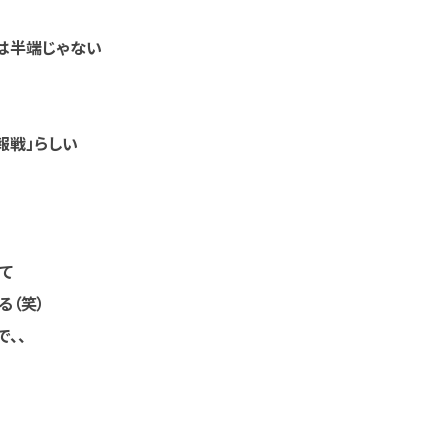
半端じゃない
戦」らしい
て
る（笑）
、、