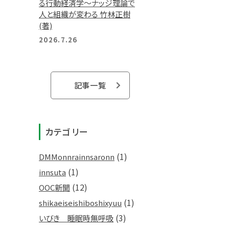
る行動経済学～ナッジ理論で
人と組織が変わる 竹林正樹
(著)
2026.7.26
記事一覧
カテゴリー
(1)
DMMonnrainnsaronn
(1)
innsuta
(12)
OOC新聞
(1)
shikaeiseishiboshixyuu
(3)
いびき 睡眠時無呼吸