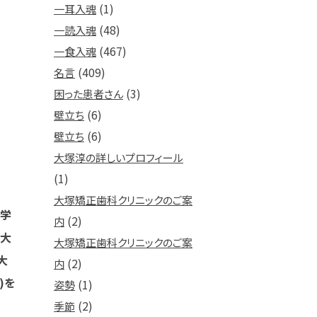
(1)
一耳入魂
(48)
一読入魂
(467)
一食入魂
(409)
名言
(3)
困った患者さん
(6)
壁立ち
(6)
壁立ち
大塚淳の詳しいプロフィール
(1)
大塚矯正歯科クリニックのご案
大学
(2)
内
知大
大塚矯正歯科クリニックのご案
大
(2)
内
)を
(1)
姿勢
(2)
季節