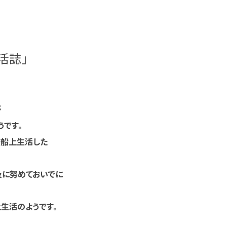
活誌」
が
うです。
て船上生活した
及に努めておいでに
生活のようです。