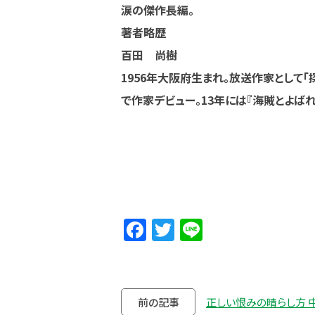
涙の傑作長編。
著者略歴
百田 尚樹
1956年大阪府生まれ。放送作家として「探
で作家デビュー。13年には『海賊とよば
Facebook
Twitter
Line
前の記事
正しい恨みの晴らし方 中野 