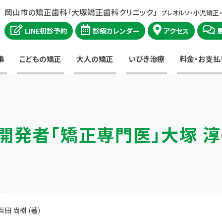
岡山市の矯正歯科「大塚矯正歯科クリニック」
プレオルソ・小児矯正
LINE初診予約
診療カレンダー
アクセス
集
こどもの矯正
大人の矯正
いびき治療
料金・お支払
開発者
「矯正専門医」大塚 
田 尚樹 (著)