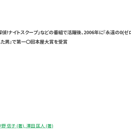
偵!ナイトスクープ」などの番組で活躍後、2006年に『永遠の0(ゼロ
れた男』で第一〇回本屋大賞を受賞
信子 (著), 澤田 匡人 (著)