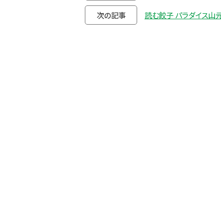
次の記事
読む餃子 パラダイス山元 