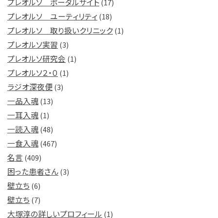
プレオルソ ポータルサイト
(17)
プレオルソ ユーティリティ
(18)
プレオルソ 取り扱いクリニック
(1)
プレオルソ実習
(3)
プレオルソ研究会
(1)
プレオルソ２・０
(1)
ラジオ深夜便
(3)
一品入魂
(13)
一耳入魂
(1)
一読入魂
(48)
一食入魂
(467)
名言
(409)
困った患者さん
(3)
壁立ち
(6)
壁立ち
(7)
大塚淳の詳しいプロフィール
(1)