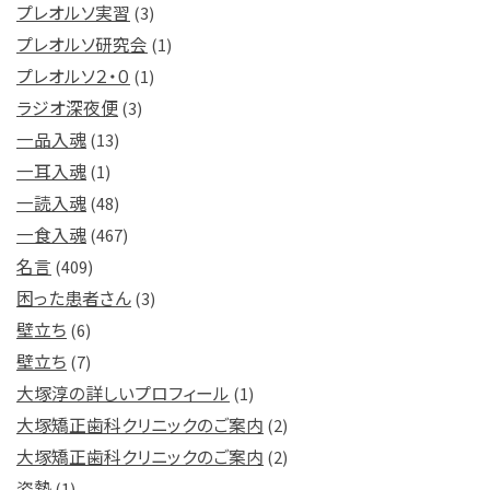
プレオルソ実習
(3)
プレオルソ研究会
(1)
プレオルソ２・０
(1)
ラジオ深夜便
(3)
一品入魂
(13)
一耳入魂
(1)
一読入魂
(48)
一食入魂
(467)
名言
(409)
困った患者さん
(3)
壁立ち
(6)
壁立ち
(7)
大塚淳の詳しいプロフィール
(1)
大塚矯正歯科クリニックのご案内
(2)
大塚矯正歯科クリニックのご案内
(2)
姿勢
(1)