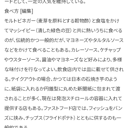
ードとして、一定の人気を維持している。
食べ方 [編集]
モルトビネガー（麦芽を原料とする穀物酢）と食塩をかけ
てマッシイピー（潰した緑色の豆）と共に熱いうちに食べる
のが、伝統的かつ一般的だが、マヨネーズやタルタルソース
などをかけて食べることもある。カレーソース、ケチャップ
やウスターソース、醤油やマヨネーズなど好みにより、多様
な味付けを行なってよい。飲食店内では皿に載せて供され
る。テイクアウトの場合、かつては日本の石焼き芋のよう
に、紙袋に入れるか円錐型に丸めた新聞紙に包まれて渡
されることが多く、現在は発泡スチロールの容器に入れて
提供する店もある。ファストフード店では、フィッシュをバン
ズに挟み、チップス（フライドポテト）とともに供するのも一
般的である。