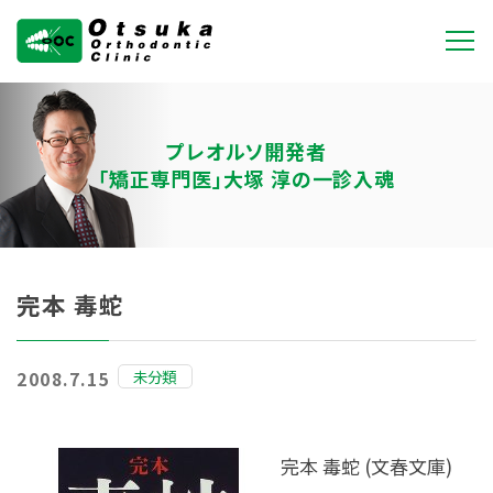
大塚矯正歯科クリニ
ック
プレオルソ開発者
「矯正専門医」大塚 淳の一診入魂
完本 毒蛇
未分類
2008.7.15
完本 毒蛇 (文春文庫)