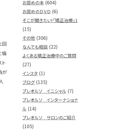
(604)
お奨めの本
(6)
お奨めのＤＶＤ
そこが聞きたい!「矯正治療」1
(15)
(306)
その他
た回
(22)
なんでも相談
と倫
よくある矯正治療中のご質問
スト
(27)
為が
(1)
インスタ
人
(135)
ブログ
(7)
プレオルソ イニシャル
プレオルソ インターナショナ
(14)
ル
プレオルソ サロンのご紹介
(105)