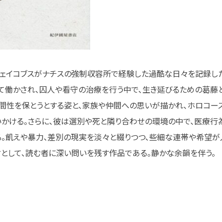
ジェイコブスがナチスの強制収容所で経験した過酷な日々を記録し
て働かされ、囚人や看守の治療を行う中で、生き延びるための葛藤
間性を保とうとする姿と、家族や仲間への思いが描かれ、ホロコー
かける。さらに、彼は選別や死と隣り合わせの環境の中で、医療行
。飢えや暴力、差別の現実を淡々と綴りつつ、些細な連帯や希望が
として、読む者に深い問いを残す作品である。静かな余韻を伴う。