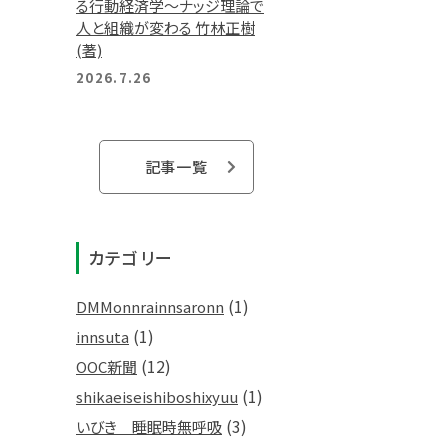
る行動経済学～ナッジ理論で
人と組織が変わる 竹林正樹
(著)
2026.7.26
記事一覧
カテゴリー
(1)
DMMonnrainnsaronn
(1)
innsuta
(12)
OOC新聞
(1)
shikaeiseishiboshixyuu
(3)
いびき 睡眠時無呼吸