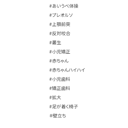
#あいうべ体操
#プレオルソ
#上顎前突
#反対咬合
#叢生
#小児矯正
#赤ちゃん
#赤ちゃんハイハイ
#小児歯科
#矯正歯科
#拡大
#足が着く椅子
＃壁立ち