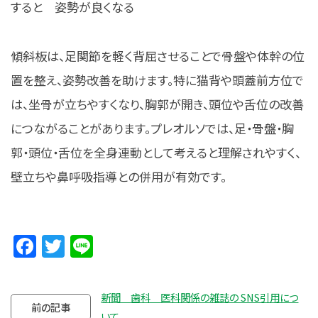
すると 姿勢が良くなる
傾斜板は、足関節を軽く背屈させることで骨盤や体幹の位
置を整え、姿勢改善を助けます。特に猫背や頭蓋前方位で
は、坐骨が立ちやすくなり、胸郭が開き、頭位や舌位の改善
につながることがあります。プレオルソでは、足・骨盤・胸
郭・頭位・舌位を全身連動として考えると理解されやすく、
壁立ちや鼻呼吸指導との併用が有効です。
Facebook
Twitter
Line
新聞 歯科 医科関係の雑誌の SNS引用につ
前の記事
いて