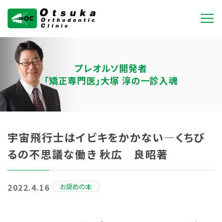
大塚矯正歯科クリニ
ック
プレオルソ開発者
「矯正専門医」大塚 淳の一診入魂
宇宙飛行士はイビキをかかない―くちび
るの不思議な働き 秋広 良昭著
お奨めの本
2022.4.16