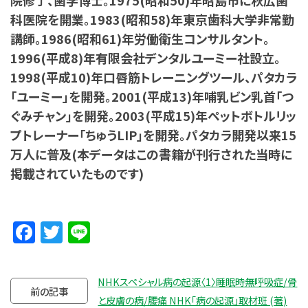
科医院を開業。1983(昭和58)年東京歯科大学非常勤
講師。1986(昭和61)年労働衛生コンサルタント。
1996(平成8)年有限会社デンタルユーミー社設立。
1998(平成10)年口唇筋トレーニングツール、パタカラ
「ユーミー」を開発。2001(平成13)年哺乳ビン乳首「つ
ぐみチャン」を開発。2003(平成15)年ペットボトルリッ
プトレーナー「ちゅうLIP」を開発。パタカラ開発以来15
万人に普及(本データはこの書籍が刊行された当時に
掲載されていたものです)
Facebook
Twitter
Line
NHKスペシャル病の起源〈1〉睡眠時無呼吸症/骨
前の記事
と皮膚の病/腰痛 NHK「病の起源」取材班 (著)