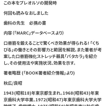
この本をプレオルソの開発時
何回も読みなおしました
歯科の先生 必携の書
内容（「MARC」データベースより）
口唇筋を鍛えることで驚くべき効果が得られる! 「くち
びる」の働きとその影響力と範囲を解説。また著者が考
案した口唇筋強化ストレッチ器具「パタカラ」を紹介
し、その使用法や実施状況、効果を示す。
著者略歴 (「BOOK著者紹介情報」より)
秋広/良昭
1943(昭和18)年東京都生まれ。1968(昭和43)年東
京歯科大学卒業。1972(昭和47)年東京歯科大学大学
院修了、歯学博士。1975(昭和50)年昭島市に秋広歯