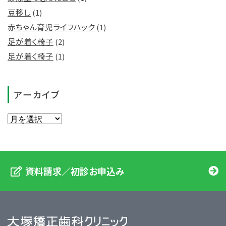
豆移し
(1)
赤ちゃん育児ライフハック
(1)
足が着く椅子
(2)
足が着く椅子
(1)
アーカイブ
資料請求／初診お申込み