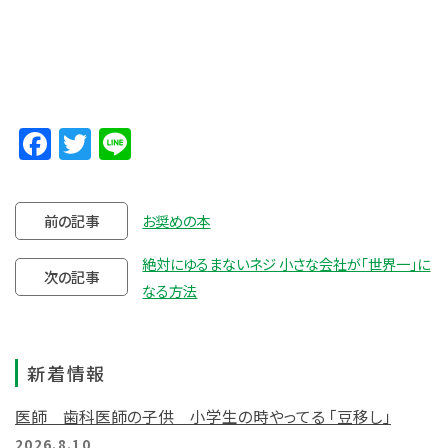
Facebook
Twitter
Line
前の記事
お奨めの本
絶対にゆるまないネジ 小さな会社が「世界一」に
次の記事
なる方法
新着情報
医師 歯科医師の子供 小学生の時やってる 「豆移し」
2026.8.10