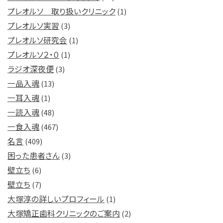
プレオルソ 取り扱いクリニック
(1)
プレオルソ実習
(3)
プレオルソ研究会
(1)
プレオルソ２・０
(1)
ラジオ深夜便
(3)
一品入魂
(13)
一耳入魂
(1)
一読入魂
(48)
一食入魂
(467)
名言
(409)
困った患者さん
(3)
壁立ち
(6)
壁立ち
(7)
大塚淳の詳しいプロフィール
(1)
大塚矯正歯科クリニックのご案内
(2)