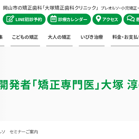
岡山市の矯正歯科「大塚矯正歯科クリニック」
プレオルソ・小児矯正
LINE初診予約
診療カレンダー
アクセス
集
こどもの矯正
大人の矯正
いびき治療
料金・お支払
開発者
「矯正専門医」大塚 
ルソ セミナーご案内