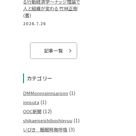
る行動経済学～ナッジ理論で
人と組織が変わる 竹林正樹
(著)
2026.7.26
記事一覧
カテゴリー
(1)
DMMonnrainnsaronn
(1)
innsuta
(12)
OOC新聞
(1)
shikaeiseishiboshixyuu
(3)
いびき 睡眠時無呼吸