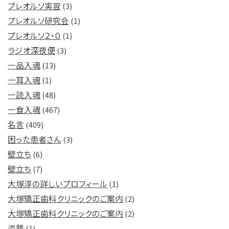
プレオルソ実習
(3)
プレオルソ研究会
(1)
プレオルソ２・０
(1)
ラジオ深夜便
(3)
一品入魂
(13)
一耳入魂
(1)
一読入魂
(48)
一食入魂
(467)
名言
(409)
困った患者さん
(3)
壁立ち
(6)
壁立ち
(7)
大塚淳の詳しいプロフィール
(1)
大塚矯正歯科クリニックのご案内
(2)
大塚矯正歯科クリニックのご案内
(2)
姿勢
(1)