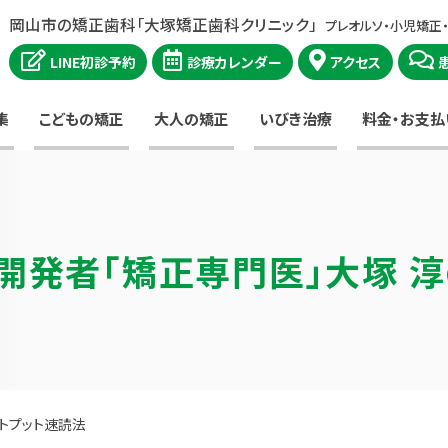
岡山市の矯正歯科「大塚矯正歯科クリニック」
プレオルソ・小児矯正
LINE初診予約
診療カレンダー
アクセス
集
こどもの矯正
大人の矯正
いびき治療
料金・お支払
開発者
「矯正専門医」大塚 
ウトプット速読法