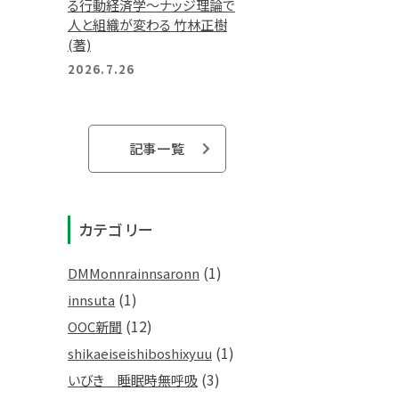
る行動経済学～ナッジ理論で
人と組織が変わる 竹林正樹
(著)
2026.7.26
記事一覧
カテゴリー
(1)
DMMonnrainnsaronn
(1)
innsuta
(12)
OOC新聞
(1)
shikaeiseishiboshixyuu
(3)
いびき 睡眠時無呼吸