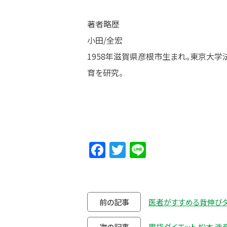
著者略歴
小田/全宏
1958年滋賀県彦根市生まれ。東京大学
育を研究。
Facebook
Twitter
Line
前の記事
医者がすすめる背伸びダ
次の記事
胃袋ダイエット 松本 浩彦