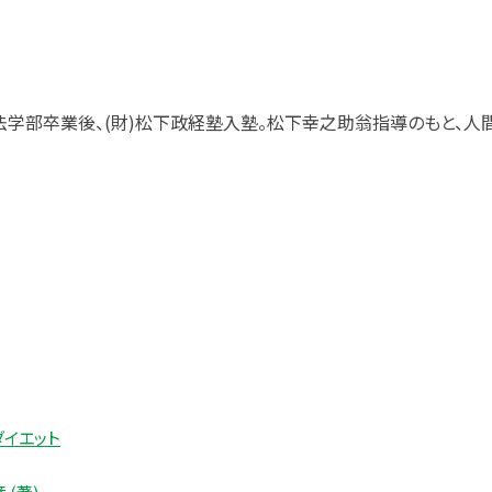
法学部卒業後、(財)松下政経塾入塾。松下幸之助翁指導のもと、人
イエット
 (著)