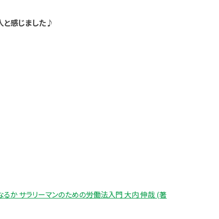
人と感じました♪
るか サラリーマンのための労働法入門 大内 伸哉 (著