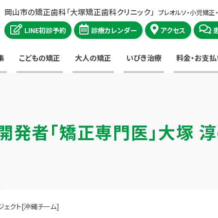
岡山市の矯正歯科「大塚矯正歯科クリニック」
プレオルソ・小児矯正
LINE初診予約
診療カレンダー
アクセス
集
こどもの矯正
大人の矯正
いびき治療
料金・お支払
開発者
「矯正専門医」大塚 
ェクト[沖縄チーム]