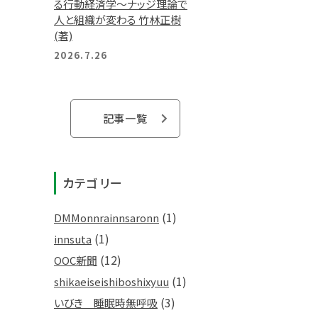
る行動経済学～ナッジ理論で
人と組織が変わる 竹林正樹
(著)
2026.7.26
記事一覧
カテゴリー
(1)
DMMonnrainnsaronn
(1)
innsuta
(12)
OOC新聞
(1)
shikaeiseishiboshixyuu
(3)
いびき 睡眠時無呼吸