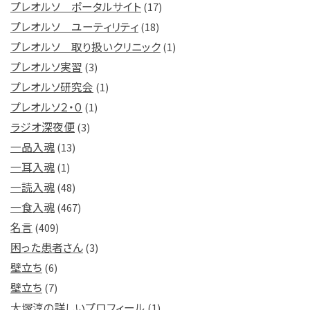
プレオルソ ポータルサイト
(17)
プレオルソ ユーティリティ
(18)
プレオルソ 取り扱いクリニック
(1)
プレオルソ実習
(3)
プレオルソ研究会
(1)
プレオルソ２・０
(1)
ラジオ深夜便
(3)
一品入魂
(13)
一耳入魂
(1)
一読入魂
(48)
一食入魂
(467)
名言
(409)
困った患者さん
(3)
壁立ち
(6)
壁立ち
(7)
大塚淳の詳しいプロフィール
(1)