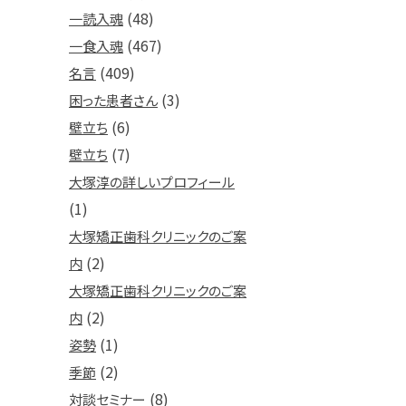
(48)
一読入魂
(467)
一食入魂
(409)
名言
(3)
困った患者さん
(6)
壁立ち
(7)
壁立ち
大塚淳の詳しいプロフィール
(1)
大塚矯正歯科クリニックのご案
(2)
内
大塚矯正歯科クリニックのご案
(2)
内
(1)
姿勢
(2)
季節
(8)
対談セミナー