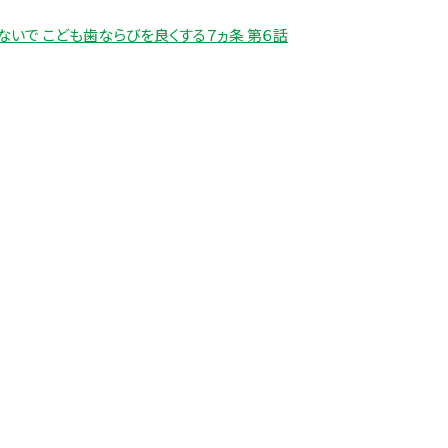
ないで こども歯ならびを良くする７ヵ条 第６話