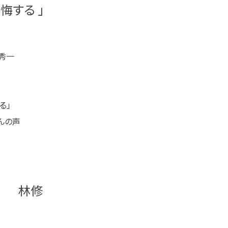
する 」
一
る」
声
修