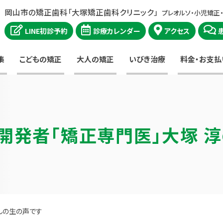
岡山市の矯正歯科「大塚矯正歯科クリニック」
プレオルソ・小児矯正
LINE初診予約
診療カレンダー
アクセス
集
こどもの矯正
大人の矯正
いびき治療
料金・お支払
開発者
「矯正専門医」大塚 
んの生の声です