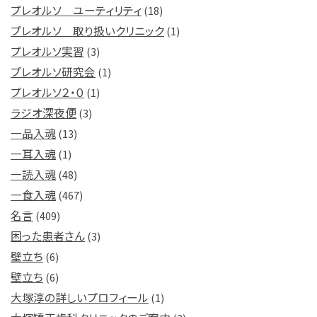
プレオルソ ユーティリティ
(18)
プレオルソ 取り扱いクリニック
(1)
プレオルソ実習
(3)
プレオルソ研究会
(1)
プレオルソ２・０
(1)
ラジオ深夜便
(3)
一品入魂
(13)
一耳入魂
(1)
一読入魂
(48)
一食入魂
(467)
名言
(409)
困った患者さん
(3)
壁立ち
(6)
壁立ち
(6)
大塚淳の詳しいプロフィール
(1)