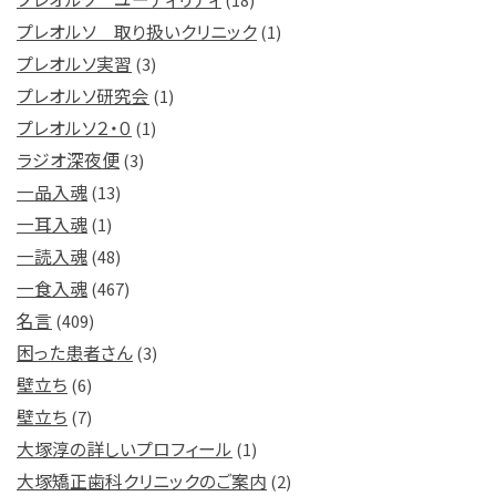
プレオルソ 取り扱いクリニック
(1)
プレオルソ実習
(3)
プレオルソ研究会
(1)
プレオルソ２・０
(1)
ラジオ深夜便
(3)
一品入魂
(13)
一耳入魂
(1)
一読入魂
(48)
一食入魂
(467)
名言
(409)
困った患者さん
(3)
壁立ち
(6)
壁立ち
(7)
大塚淳の詳しいプロフィール
(1)
大塚矯正歯科クリニックのご案内
(2)