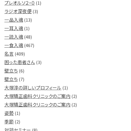
プレオルソ２・０
(1)
ラジオ深夜便
(3)
一品入魂
(13)
一耳入魂
(1)
一読入魂
(48)
一食入魂
(467)
名言
(409)
困った患者さん
(3)
壁立ち
(6)
壁立ち
(7)
大塚淳の詳しいプロフィール
(1)
大塚矯正歯科クリニックのご案内
(2)
大塚矯正歯科クリニックのご案内
(2)
姿勢
(1)
季節
(2)
対談セミナー
(8)