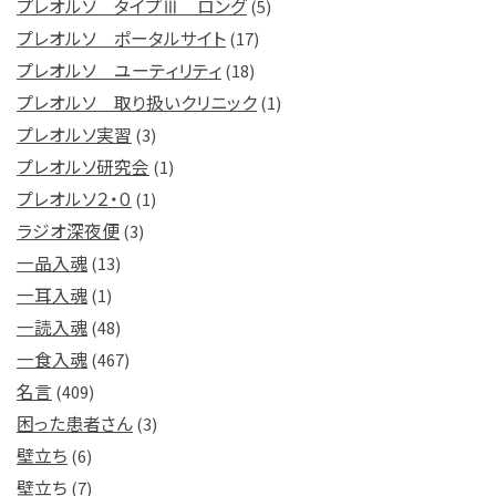
プレオルソ タイプⅢ ロング
(5)
プレオルソ ポータルサイト
(17)
プレオルソ ユーティリティ
(18)
プレオルソ 取り扱いクリニック
(1)
プレオルソ実習
(3)
プレオルソ研究会
(1)
プレオルソ２・０
(1)
ラジオ深夜便
(3)
一品入魂
(13)
一耳入魂
(1)
一読入魂
(48)
一食入魂
(467)
名言
(409)
困った患者さん
(3)
壁立ち
(6)
壁立ち
(7)