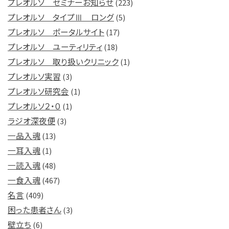
プレオルソ セミナーお知らせ
(223)
プレオルソ タイプⅢ ロング
(5)
プレオルソ ポータルサイト
(17)
プレオルソ ユーティリティ
(18)
プレオルソ 取り扱いクリニック
(1)
プレオルソ実習
(3)
プレオルソ研究会
(1)
プレオルソ２・０
(1)
ラジオ深夜便
(3)
一品入魂
(13)
一耳入魂
(1)
一読入魂
(48)
一食入魂
(467)
名言
(409)
困った患者さん
(3)
壁立ち
(6)