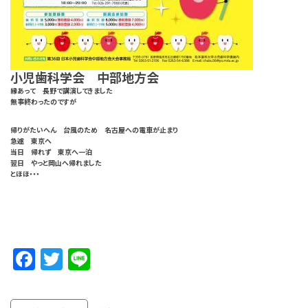
小児歯科学会 中部地方会
縁あって 長野で講演してきました
無事終わったのですが
帰りがたいへん 台風のため 名古屋への電車が止まり
急遽 東京へ
当日 帰れず 東京へ一泊
翌日 やっと岡山へ帰れました
とほほ・・・
Facebook
Twitter
Line