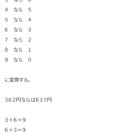
４ なら ５
５ なら ４
６ なら ３
７ なら ２
８ なら １
９ なら ０
に変換する。
３６２円ならば６３７円
３＋６＝９
６＋３＝９