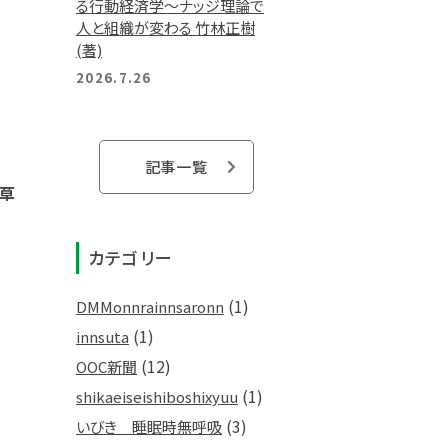
る行動経済学～ナッジ理論で
人と組織が変わる 竹林正樹
(著)
2026.7.26
記事一覧
て草
カテゴリー
(1)
DMMonnrainnsaronn
(1)
innsuta
(12)
OOC新聞
(1)
shikaeiseishiboshixyuu
(3)
いびき 睡眠時無呼吸