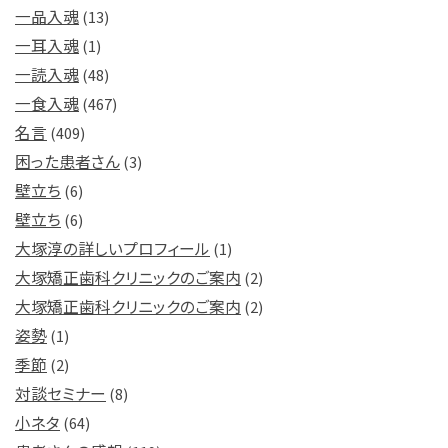
一品入魂
(13)
一耳入魂
(1)
一読入魂
(48)
一食入魂
(467)
名言
(409)
困った患者さん
(3)
壁立ち
(6)
壁立ち
(6)
大塚淳の詳しいプロフィール
(1)
大塚矯正歯科クリニックのご案内
(2)
大塚矯正歯科クリニックのご案内
(2)
姿勢
(1)
季節
(2)
対談セミナー
(8)
小ネタ
(64)