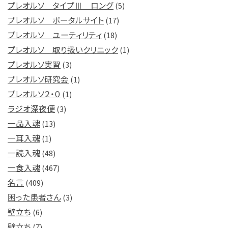
プレオルソ タイプⅢ ロング
(5)
プレオルソ ポータルサイト
(17)
プレオルソ ユーティリティ
(18)
プレオルソ 取り扱いクリニック
(1)
プレオルソ実習
(3)
プレオルソ研究会
(1)
プレオルソ２・０
(1)
ラジオ深夜便
(3)
一品入魂
(13)
一耳入魂
(1)
一読入魂
(48)
一食入魂
(467)
名言
(409)
困った患者さん
(3)
壁立ち
(6)
壁立ち
(7)