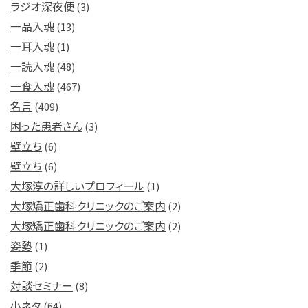
ラジオ深夜便
(3)
一品入魂
(13)
一耳入魂
(1)
一読入魂
(48)
一食入魂
(467)
名言
(409)
困った患者さん
(3)
壁立ち
(6)
壁立ち
(6)
大塚淳の詳しいプロフィール
(1)
大塚矯正歯科クリニックのご案内
(2)
大塚矯正歯科クリニックのご案内
(2)
姿勢
(1)
季節
(2)
対談セミナー
(8)
小ネタ
(64)