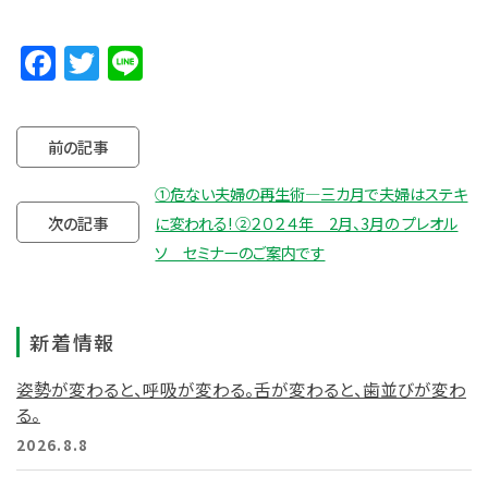
Facebook
Twitter
Line
前の記事
①危ない夫婦の再生術―三カ月で夫婦はステキ
次の記事
に変われる! ②２０２４年 2月、3月の プレオル
ソ セミナーのご案内です
新着情報
姿勢が変わると、呼吸が変わる。舌が変わると、歯並びが変わ
る。
2026.8.8