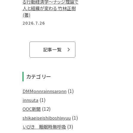
る行動経済学～ナッジ理論で
人と組織が変わる 竹林正樹
(著)
2026.7.26
記事一覧
カテゴリー
(1)
DMMonnrainnsaronn
(1)
innsuta
(12)
OOC新聞
(1)
shikaeiseishiboshixyuu
(3)
いびき 睡眠時無呼吸