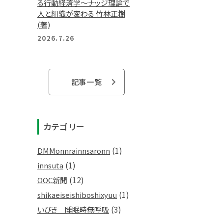
る行動経済学～ナッジ理論で
人と組織が変わる 竹林正樹
(著)
2026.7.26
記事一覧
カテゴリー
(1)
DMMonnrainnsaronn
(1)
innsuta
(12)
OOC新聞
(1)
shikaeiseishiboshixyuu
(3)
いびき 睡眠時無呼吸