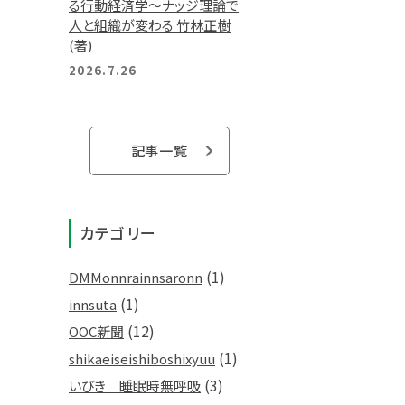
る行動経済学～ナッジ理論で
人と組織が変わる 竹林正樹
(著)
2026.7.26
記事一覧
カテゴリー
(1)
DMMonnrainnsaronn
(1)
innsuta
(12)
OOC新聞
(1)
shikaeiseishiboshixyuu
(3)
いびき 睡眠時無呼吸