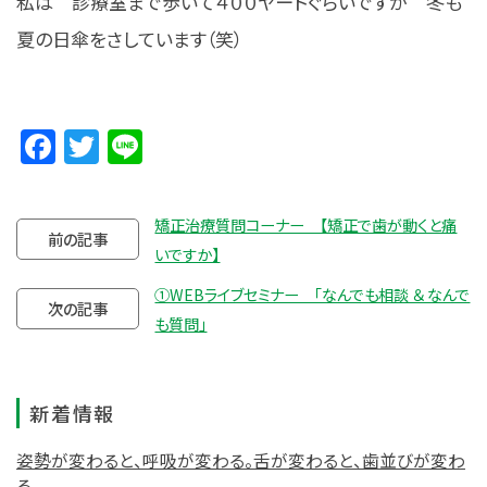
私は 診療室まで歩いて４００ヤードぐらいですが 冬も
夏の日傘をさしています（笑）
Facebook
Twitter
Line
矯正治療質問コーナー 【矯正で歯が動くと痛
前の記事
いですか】
①WEBライブセミナー 「なんでも相談 ＆ なんで
次の記事
も質問」
新着情報
姿勢が変わると、呼吸が変わる。舌が変わると、歯並びが変わ
る。