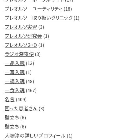
プレオルソ ユーティリティ
(18)
プレオルソ 取り扱いクリニック
(1)
プレオルソ実習
(3)
プレオルソ研究会
(1)
プレオルソ２・０
(1)
ラジオ深夜便
(3)
一品入魂
(13)
一耳入魂
(1)
一読入魂
(48)
一食入魂
(467)
名言
(409)
困った患者さん
(3)
壁立ち
(6)
壁立ち
(6)
大塚淳の詳しいプロフィール
(1)