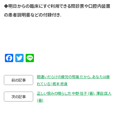
◆明日からの臨床にすぐ利用できる問診票や口腔内装置
の患者説明書などの付録付き.
Facebook
Twitter
Line
間違いだらけの疲労の常識 だから、あなたは疲
前の記事
れている! 梶本 修身
正しい恨みの晴らし方 中野 信子 (著), 澤田 匡人
次の記事
(著)