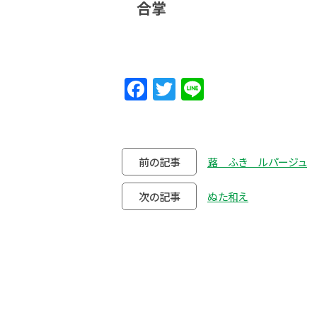
合掌
Facebook
Twitter
Line
前の記事
蕗 ふき ルパージュ
次の記事
ぬた和え