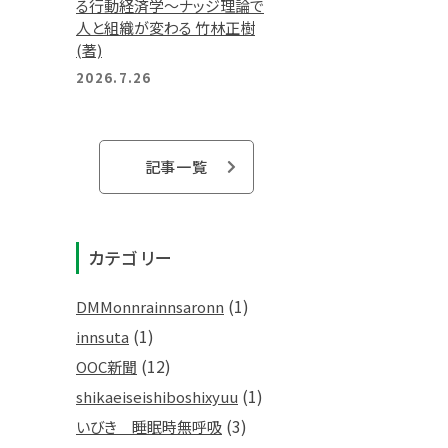
る行動経済学～ナッジ理論で
人と組織が変わる 竹林正樹
(著)
2026.7.26
記事一覧
カテゴリー
(1)
DMMonnrainnsaronn
(1)
innsuta
(12)
OOC新聞
(1)
shikaeiseishiboshixyuu
(3)
いびき 睡眠時無呼吸