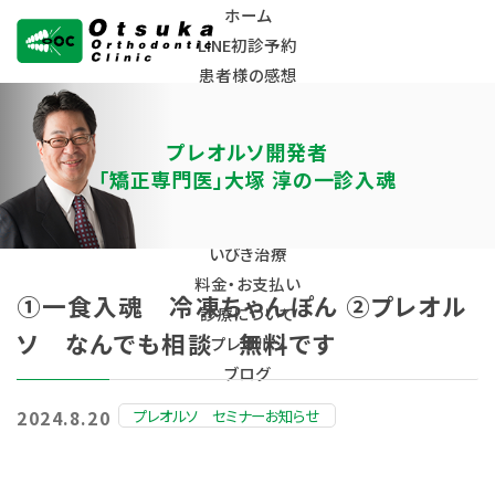
ホーム
LINE初診予約
患者様の感想
大塚矯正歯科クリニ
Instagram
ック
クリニックについて
プレオルソ開発者
スタッフ募集
「矯正専門医」大塚 淳の一診入魂
こどもの矯正
大人の矯正
いびき治療
料金・お支払い
①一食入魂 冷凍ちゃんぽん ②プレオル
診療について
ソ なんでも相談 無料です
プレオルソ
ブログ
プレオルソ セミナーお知らせ
2024.8.20