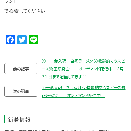
ワン」
で検索してください
Facebook
Twitter
Line
① 一食入魂 自宅ラーメン ②機能的マウスピ
前の記事
ース矯正研究会 オンデマンド配信中 8月
３１日まで配信してます！！
①一食入魂 きつね丼 ②機能的マウスピース矯
次の記事
正研究会 オンデマンド配信中
新着情報