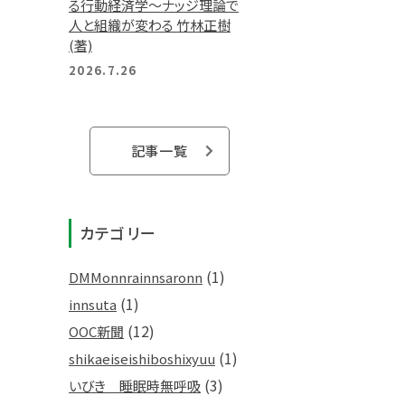
る行動経済学～ナッジ理論で
人と組織が変わる 竹林正樹
(著)
2026.7.26
記事一覧
カテゴリー
(1)
DMMonnrainnsaronn
(1)
innsuta
(12)
OOC新聞
(1)
shikaeiseishiboshixyuu
(3)
いびき 睡眠時無呼吸