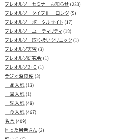
プレオルソ セミナーお知らせ
(223)
プレオルソ タイプⅢ ロング
(5)
プレオルソ ポータルサイト
(17)
プレオルソ ユーティリティ
(18)
プレオルソ 取り扱いクリニック
(1)
プレオルソ実習
(3)
プレオルソ研究会
(1)
プレオルソ２・０
(1)
ラジオ深夜便
(3)
一品入魂
(13)
一耳入魂
(1)
一読入魂
(48)
一食入魂
(467)
名言
(409)
困った患者さん
(3)
壁立ち
(6)