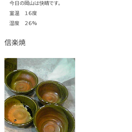
今日の岡山は快晴です。
室温 １６度
湿度 ２６%
信楽焼