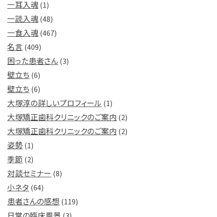
一耳入魂
(1)
一読入魂
(48)
一食入魂
(467)
名言
(409)
困った患者さん
(3)
壁立ち
(6)
壁立ち
(6)
大塚淳の詳しいプロフィール
(1)
大塚矯正歯科クリニックのご案内
(2)
大塚矯正歯科クリニックのご案内
(2)
姿勢
(1)
季節
(2)
対談セミナー
(8)
小ネタ
(64)
患者さんの感想
(119)
日常の臨床風景
(3)