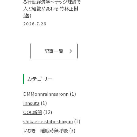
る行動経済学～ナッジ理論で
人と組織が変わる 竹林正樹
(著)
2026.7.26
記事一覧
カテゴリー
(1)
DMMonnrainnsaronn
(1)
innsuta
(12)
OOC新聞
(1)
shikaeiseishiboshixyuu
(3)
いびき 睡眠時無呼吸