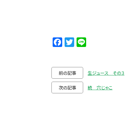
Facebook
Twitter
Line
前の記事
生ジュース その３
次の記事
続 穴じゃこ