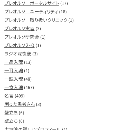
プレオルソ ポータルサイト
(17)
プレオルソ ユーティリティ
(18)
プレオルソ 取り扱いクリニック
(1)
プレオルソ実習
(3)
プレオルソ研究会
(1)
プレオルソ２・０
(1)
ラジオ深夜便
(3)
一品入魂
(13)
一耳入魂
(1)
一読入魂
(48)
一食入魂
(467)
名言
(409)
困った患者さん
(3)
壁立ち
(6)
壁立ち
(6)
大塚淳の詳しいプロフィール
(1)